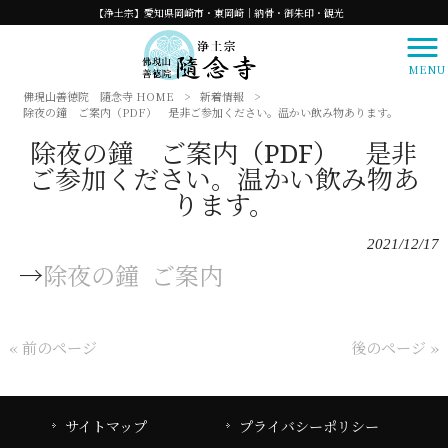
【浄土宗】愛知県岡崎市・東岡崎｜納骨・御朱印・観光
MENU
佛現山善徳院 隨念寺 HOME
>
新着情報
>
除夜の鐘 ご案内（PDF） 是非ご参加ください。温かい飲み物あります。
除夜の鐘 ご案内（PDF） 是非
ご参加ください。温かい飲み物あ
ります。
2021/12/17
→
除夜の鐘 ご案内
« 前のページ
後のページ »
サイトマップ
プライバシーポリシー