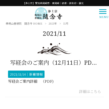
【浄土宗】愛知県岡崎市・東岡崎｜納骨・御朱印・観光
MENU
佛現山善徳院 隨念寺 HOME
>
2021年
>
11月
2021/11
写経会のご案内（12月11日）PDF 是非ご参加ください。
2021/11/14｜
新着情報
写経会ご案内詳細 （PDF)
詳細はこちら