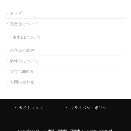
トップ
隨念寺について
御朱印について
隨念寺の歴史
納骨堂について
寺宝仏閣紹介
お問い合わせ
サイトマップ
プライバシーポリシー
Copyright © 2026 佛現山善徳院 隨念寺 All rights Reserved.