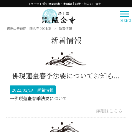
【浄土宗】愛知県岡崎市・東岡崎｜納骨・御朱印・観光
MENU
佛現山善徳院 隨念寺 HOME
>
新着情報
新着情報
佛現蓮臺春季法要についてお知らせします PDF
2022/02/19｜
新着情報
→佛現蓮臺春季法要について
詳細はこちら